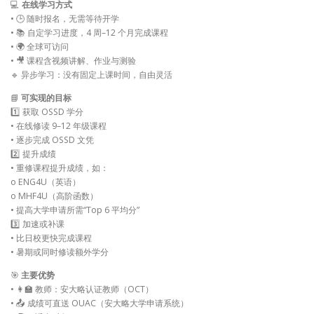
💻
在线学习方式
• 🕒 随时报名，无需等待开学
• 📚 自定学习进度，4 周–12 个月完成课程
• 🌍 全球可访问
• 🎥 课程含视频讲解、作业与测验
🔹 异步学习：没有固定上课时间，自由灵活
📘
可实现的目标
1️⃣ 获取 OSSD 学分
• 在线修读 9–12 年级课程
• 逐步完成 OSSD 文凭
2️⃣ 提升成绩
• 重修课程提升成绩，如：
o ENG4U（英语）
o MHF4U（高阶函数）
• 提高大学申请所需“Top 6 平均分”
3️⃣ 加速或补课
• 比日校更快完成课程
• 暑期或同时修读额外学分
🎯
主要优势
• 👩‍🏫 教师：安大略认证教师（OCT）
• 📤 成绩可直送 OUAC（安大略大学申请系统）