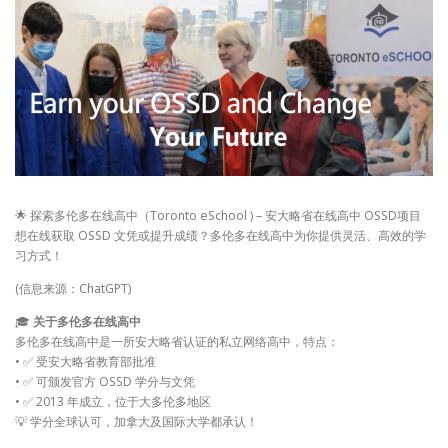
🌟 探索多伦多在线高中（Toronto eSchool ) – 安大略省在线高中 OSSD项目
想在线获取 OSSD 文凭或提升成绩？多伦多在线高中为你提供灵活、高效的学
习方式！
(信息来源：ChatGPT)
🎓
关于多伦多在线高中
多伦多在线高中是一所安大略省认证的私立网络高中，特点：
• ✅ 受安大略省教育部批准
• ✅ 可颁发官方 OSSD 学分与文凭
• ✅ 2013 年成立，位于大多伦多地区
💡 学分全球认可，加拿大及国际大学都承认！