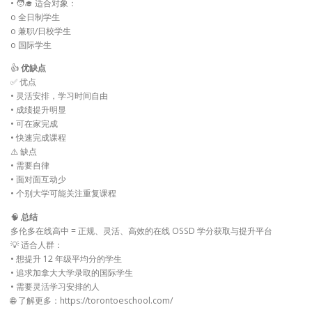
• 🧑‍🎓 适合对象：
o 全日制学生
o 兼职/日校学生
o 国际学生
👍
优缺点
✅ 优点
• 灵活安排，学习时间自由
• 成绩提升明显
• 可在家完成
• 快速完成课程
⚠️ 缺点
• 需要自律
• 面对面互动少
• 个别大学可能关注重复课程
🧠
总结
多伦多在线高中 = 正规、灵活、高效的在线 OSSD 学分获取与提升平台
💡 适合人群：
• 想提升 12 年级平均分的学生
• 追求加拿大大学录取的国际学生
• 需要灵活学习安排的人
🌐 了解更多：https://torontoeschool.com/