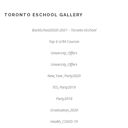
TORONTO ESCHOOL GALLERY
BackSchool2020-2021 – Toronto eSchool
Top 6 U/M Courses
University_Offers
University_Offers
New_Year_Party2020
TES_Party2019
Party2018
Graduation_2020
Health_COVID-19