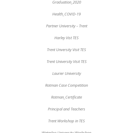
Graduation_2020
Health_COVID-19
Partner University – Trent
Harley Vist TES
Trent Unversity Visit TES
Trent University Visit TES
Laurier University
Rotman Case Competition
Rotman_Certificate
Principal and Teachers
Trent Workshop in TES
Waterloo University Workshop