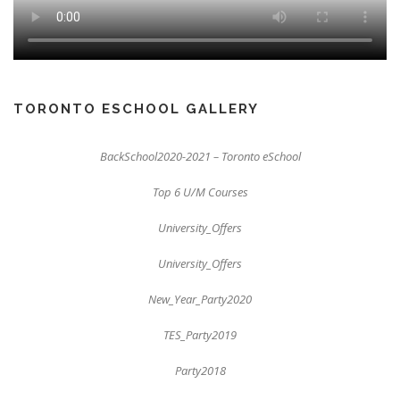
TORONTO ESCHOOL GALLERY
BackSchool2020-2021 – Toronto eSchool
Top 6 U/M Courses
University_Offers
University_Offers
New_Year_Party2020
TES_Party2019
Party2018