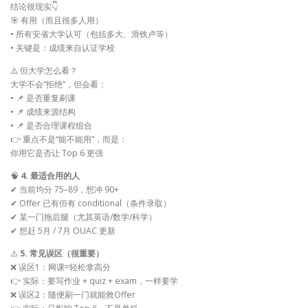
结论很现实👇
🎯 有用（而且很多人用）
• 所有安省大学认可（包括多大、滑铁卢等）
• 关键是：成绩来自认证学校
⚠️ 但大学怎么看？
大学不会“拒绝”，但会看：
• 📌 是否重复刷课
• 📌 成绩来源结构
• 📌 是否合理课程组合
👉 重点不是“能不能用”，而是：
你用它是否让 Top 6 更强
🧠
4. 最适合用的人
✔ 当前均分 75–89，想冲 90+
✔ Offer 已有但有 conditional（条件录取）
✔ 某一门拖后腿（尤其英语/数学/科学）
✔ 想赶 5月 / 7月 OUAC 更新
⚠️
5. 常见误区（很重要）
❌ 误区1：网课=轻松拿高分
👉 实际：要写作业 + quiz + exam，一样要学
❌ 误区2：随便刷一门就能救Offer