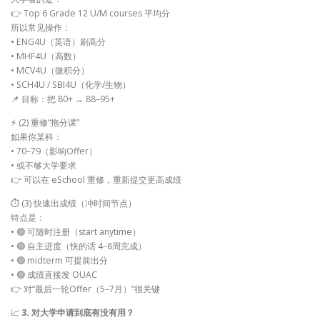
👉 Top 6 Grade 12 U/M courses 平均分
所以常见操作：
• ENG4U（英语）刷高分
• MHF4U（高数）
• MCV4U（微积分）
• SCH4U / SBI4U（化学/生物）
📌 目标：把 80+ → 88–95+
⚡ (2) 重修“拖分课”
如果你某科：
• 70–79（影响Offer）
• 或不够大学要求
👉 可以在 eSchool 重修，重新提交更高成绩
⏱ (3) 快速出成绩（冲时间节点）
特点是：
• 🟢 可随时注册（start anytime）
• 🟢 自主进度（快的话 4–8周完成）
• 🟢 midterm 可提前出分
• 🟢 成绩直接发 OUAC
👉 对“最后一轮Offer（5–7月）”很关键
📈
3. 对大学申请到底有没有用？