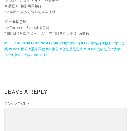
👉 实际：只影响 Top 6，不是单科
❌ 误区3：越多网课越好
👉 实际：太多可能影响大学观感
💡
一句话总结
👉 Toronto eSchool 本质是：
“用时间换分数的提分工具”，专门服务冲大学Offer阶段
#OSSD
#Grade12
#Grade12Marks
#大学申请
#12年级提分
#提升Top6成
绩
#OSSD提分
#重修课程
#补学分
#名校录取要求
#OUAC成绩提交
#大学
Offer冲刺
#大学Offer冲刺
LEAVE A REPLY
COMMENT
*